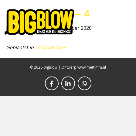
Luchtreclame – 4
Men
Door
bb_beheer
|
9 september 2020
Geplaatst in
Luchtreclame
© 2026 BigBlow
|
Ontwerp www.mettimm.nl