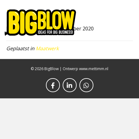
Bal
Men
Door
bb_beheer
|
9 september 2020
Geplaatst in
Maatwerk
© 2026 BigBlow
|
Ontwerp www.mettimm.nl