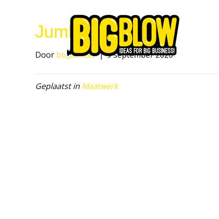
Jumbo bal
Home
Door
bb_beheer
|
9 september 2020
Geplaatst in
Maatwerk