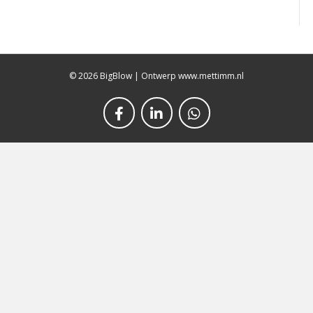
© 2026 BigBlow
|
Ontwerp www.mettimm.nl